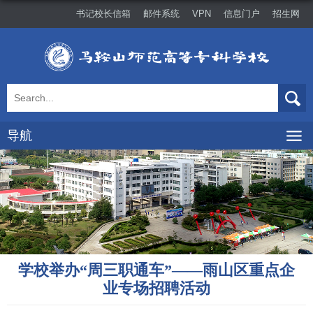
书记校长信箱
邮件系统
VPN
信息门户
招生网
导航
学校举办“周三职通车”——雨山区重点企
业专场招聘活动