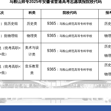
马鞍山师专
2025
年安徽省普通高考志愿填报院校代码
批次
科类
院校代码
报
9365
科）批历史组
历史类
：
历
马鞍山师范高等专科学校
9365
科）批物理组
物理类
：
物
马鞍山师范高等专科学校
历
<
美术与设
批（统考高职
9365
：
马鞍山师范高等专科学校
>
批）
计类
物
历
<
音乐教育
批（统考高职
9365
：
马鞍山师范高等专科学校
>
批）
类
物