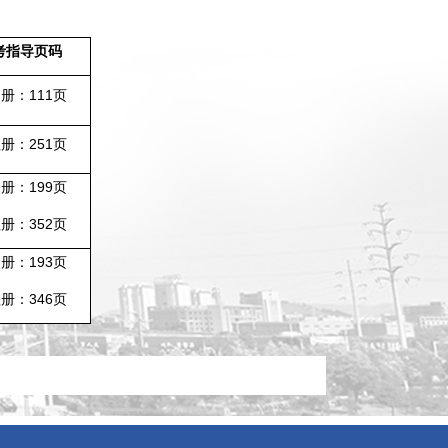
考指导页码
111
史册：
页
251
理册：
页
199
史册：
页
352
理册：
页
193
史册：
页
346
理册：
页